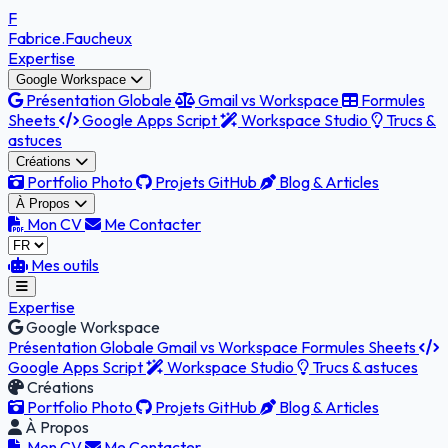
F
Fabrice
.Faucheux
Expertise
Google Workspace
Présentation Globale
Gmail vs Workspace
Formules
Sheets
Google Apps Script
Workspace Studio
Trucs &
astuces
Créations
Portfolio Photo
Projets GitHub
Blog & Articles
À Propos
Mon CV
Me Contacter
Mes outils
Expertise
Google Workspace
Présentation Globale
Gmail vs Workspace
Formules Sheets
Google Apps Script
Workspace Studio
Trucs & astuces
Créations
Portfolio Photo
Projets GitHub
Blog & Articles
À Propos
Mon CV
Me Contacter