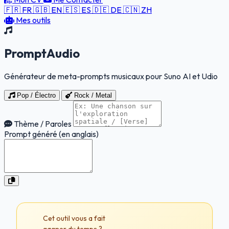
🇫🇷 FR
🇬🇧 EN
🇪🇸 ES
🇩🇪 DE
🇨🇳 ZH
Mes outils
PromptAudio
Générateur de meta-prompts musicaux pour Suno AI et Udio
Pop / Électro
Rock / Metal
Thème / Paroles
Prompt généré (en anglais)
Cet outil vous a fait
gagner du temps ?