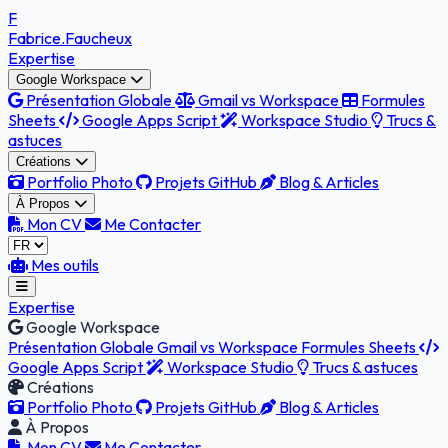
F
Fabrice
.Faucheux
Expertise
Google Workspace
Présentation Globale
Gmail vs Workspace
Formules
Sheets
Google Apps Script
Workspace Studio
Trucs &
astuces
Créations
Portfolio Photo
Projets GitHub
Blog & Articles
À Propos
Mon CV
Me Contacter
Mes outils
Expertise
Google Workspace
Présentation Globale
Gmail vs Workspace
Formules Sheets
Google Apps Script
Workspace Studio
Trucs & astuces
Créations
Portfolio Photo
Projets GitHub
Blog & Articles
À Propos
Mon CV
Me Contacter