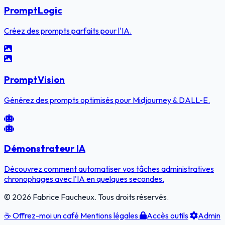
PromptLogic
Créez des prompts parfaits pour l'IA.
PromptVision
Générez des prompts optimisés pour Midjourney & DALL-E.
Démonstrateur IA
Découvrez comment automatiser vos tâches administratives
chronophages avec l'IA en quelques secondes.
© 2026 Fabrice Faucheux. Tous droits réservés.
☕
Offrez-moi un café
Mentions légales
Accès outils
Admin