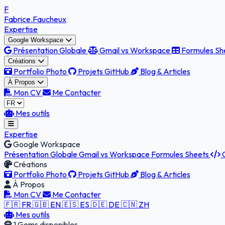
F
Fabrice
.Faucheux
Expertise
Google Workspace
Présentation Globale
Gmail vs Workspace
Formules Sh
Créations
Portfolio Photo
Projets GitHub
Blog & Articles
À Propos
Mon CV
Me Contacter
Mes outils
Expertise
Google Workspace
Présentation Globale
Gmail vs Workspace
Formules Sheets
G
Créations
Portfolio Photo
Projets GitHub
Blog & Articles
À Propos
Mon CV
Me Contacter
🇫🇷 FR
🇬🇧 EN
🇪🇸 ES
🇩🇪 DE
🇨🇳 ZH
Mes outils
1 Gems disponibles