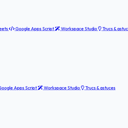
eets
Google Apps Script
Workspace Studio
Trucs & astu
oogle Apps Script
Workspace Studio
Trucs & astuces