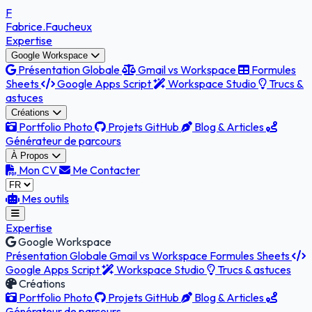
F
Fabrice
.Faucheux
Expertise
Google Workspace
Présentation Globale
Gmail vs Workspace
Formules
Sheets
Google Apps Script
Workspace Studio
Trucs &
astuces
Créations
Portfolio Photo
Projets GitHub
Blog & Articles
Générateur de parcours
À Propos
Mon CV
Me Contacter
Mes outils
Expertise
Google Workspace
Présentation Globale
Gmail vs Workspace
Formules Sheets
Google Apps Script
Workspace Studio
Trucs & astuces
Créations
Portfolio Photo
Projets GitHub
Blog & Articles
Générateur de parcours