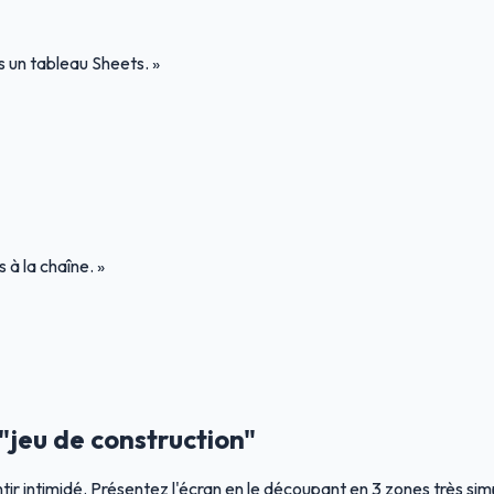
s un tableau Sheets. »
 à la chaîne. »
 "jeu de construction"
ir intimidé. Présentez l'écran en le découpant en 3 zones très sim