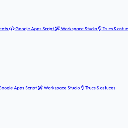
eets
Google Apps Script
Workspace Studio
Trucs & astu
oogle Apps Script
Workspace Studio
Trucs & astuces