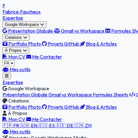
F
Fabrice
.Faucheux
Expertise
Google Workspace
Présentation Globale
Gmail vs Workspace
Formules Sh
Créations
Portfolio Photo
Projets GitHub
Blog & Articles
À Propos
Mon CV
Me Contacter
Mes outils
Expertise
Google Workspace
Présentation Globale
Gmail vs Workspace
Formules Sheets
G
Créations
Portfolio Photo
Projets GitHub
Blog & Articles
À Propos
Mon CV
Me Contacter
🇫🇷 FR
🇬🇧 EN
🇪🇸 ES
🇩🇪 DE
🇨🇳 ZH
Mes outils
Nouveau : Google Workspace Studio