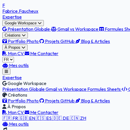
F
Fabrice
.Faucheux
Expertise
Google Workspace
Présentation Globale
Gmail vs Workspace
Formules Sh
Créations
Portfolio Photo
Projets GitHub
Blog & Articles
À Propos
Mon CV
Me Contacter
Mes outils
Expertise
Google Workspace
Présentation Globale
Gmail vs Workspace
Formules Sheets
G
Créations
Portfolio Photo
Projets GitHub
Blog & Articles
À Propos
Mon CV
Me Contacter
🇫🇷 FR
🇬🇧 EN
🇪🇸 ES
🇩🇪 DE
🇨🇳 ZH
Mes outils