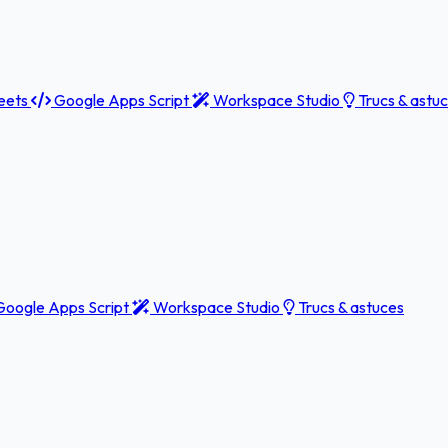
eets
Google Apps Script
Workspace Studio
Trucs & astu
oogle Apps Script
Workspace Studio
Trucs & astuces