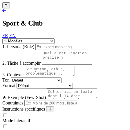
Sport & Club
FR
EN
1. Persona (Rôle)
2. Tâche à accomplir
3. Contexte
Ton
Format
★ Exemple (Few-Shot)
Contraintes
Instructions spécifiques
Mode interactif