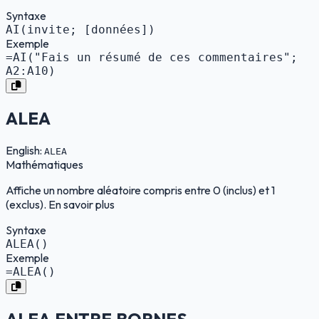
Syntaxe
AI(invite; [données])
Exemple
=AI("Fais un résumé de ces commentaires";
A2:A10)
ALEA
English:
ALEA
Mathématiques
Affiche un nombre aléatoire compris entre 0 (inclus) et 1
(exclus). En savoir plus
Syntaxe
ALEA()
Exemple
=ALEA()
ALEA.ENTRE.BORNES