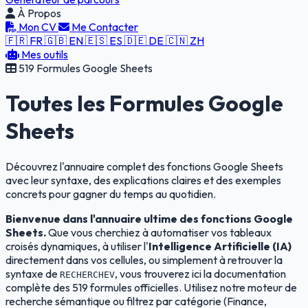
À Propos
Mon CV
Me Contacter
🇫🇷 FR
🇬🇧 EN
🇪🇸 ES
🇩🇪 DE
🇨🇳 ZH
Mes outils
519 Formules Google Sheets
Toutes les
Formules Google
Sheets
Découvrez l'annuaire complet des fonctions Google Sheets
avec leur syntaxe, des explications claires et des exemples
concrets pour gagner du temps au quotidien.
Bienvenue dans l'annuaire ultime des fonctions Google
Sheets.
Que vous cherchiez à automatiser vos tableaux
croisés dynamiques, à utiliser l'
Intelligence Artificielle (IA)
directement dans vos cellules, ou simplement à retrouver la
syntaxe de
, vous trouverez ici la documentation
RECHERCHEV
complète des 519 formules officielles. Utilisez notre moteur de
recherche sémantique ou filtrez par catégorie (Finance,