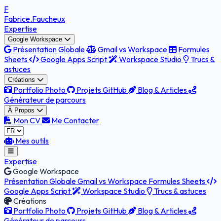
F
Fabrice
.Faucheux
Expertise
Google Workspace
Présentation Globale
Gmail vs Workspace
Formules
Sheets
Google Apps Script
Workspace Studio
Trucs &
astuces
Créations
Portfolio Photo
Projets GitHub
Blog & Articles
Générateur de parcours
À Propos
Mon CV
Me Contacter
Mes outils
Expertise
Google Workspace
Présentation Globale
Gmail vs Workspace
Formules Sheets
Google Apps Script
Workspace Studio
Trucs & astuces
Créations
Portfolio Photo
Projets GitHub
Blog & Articles
Générateur de parcours