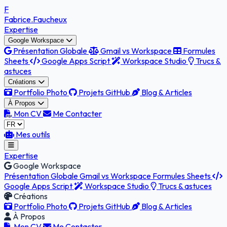
F
Fabrice
.Faucheux
Expertise
Google Workspace
Présentation Globale
Gmail vs Workspace
Formules
Sheets
Google Apps Script
Workspace Studio
Trucs &
astuces
Créations
Portfolio Photo
Projets GitHub
Blog & Articles
À Propos
Mon CV
Me Contacter
Mes outils
Expertise
Google Workspace
Présentation Globale
Gmail vs Workspace
Formules Sheets
Google Apps Script
Workspace Studio
Trucs & astuces
Créations
Portfolio Photo
Projets GitHub
Blog & Articles
À Propos
Mon CV
Me Contacter