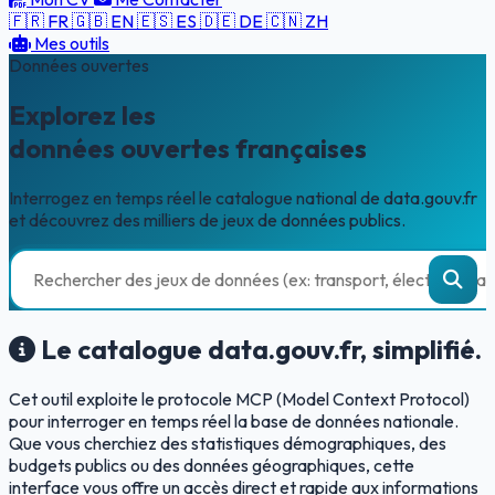
🇫🇷 FR
🇬🇧 EN
🇪🇸 ES
🇩🇪 DE
🇨🇳 ZH
Mes outils
Données ouvertes
Explorez les
données ouvertes françaises
Interrogez en temps réel le catalogue national de data.gouv.fr
et découvrez des milliers de jeux de données publics.
Le catalogue data.gouv.fr, simplifié.
Cet outil exploite le protocole MCP (Model Context Protocol)
pour interroger en temps réel la base de données nationale.
Que vous cherchiez des statistiques démographiques, des
budgets publics ou des données géographiques, cette
interface vous offre un accès direct et rapide aux informations