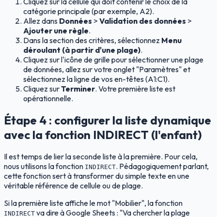
Cliquez sur la cellule qui doit contenir le choix de la
catégorie principale (par exemple, A2).
Allez dans
Données
>
Validation des données
>
Ajouter une règle
.
Dans la section des critères, sélectionnez
Menu
déroulant (à partir d'une plage)
.
Cliquez sur l'icône de grille pour sélectionner une plage
de données, allez sur votre onglet "Paramètres" et
sélectionnez la ligne de vos en-têtes (A1:C1).
Cliquez sur
Terminer
. Votre première liste est
opérationnelle.
Étape 4 : configurer la liste dynamique
avec la fonction INDIRECT (l'enfant)
Il est temps de lier la seconde liste à la première. Pour cela,
nous utilisons la fonction
. Pédagogiquement parlant,
INDIRECT
cette fonction sert à transformer du simple texte en une
véritable référence de cellule ou de plage.
Si la première liste affiche le mot "Mobilier", la fonction
va dire à Google Sheets : "Va chercher la plage
INDIRECT