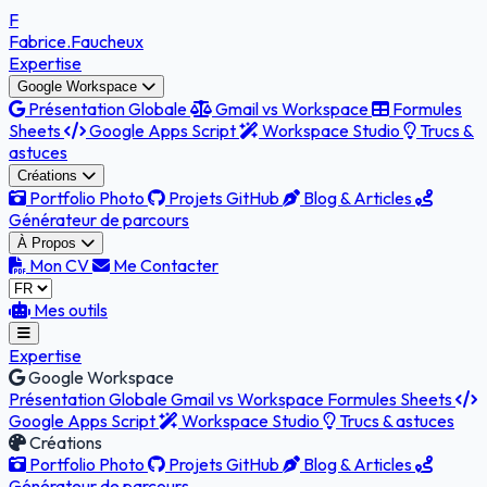
F
Fabrice
.Faucheux
Expertise
Google Workspace
Présentation Globale
Gmail vs Workspace
Formules
Sheets
Google Apps Script
Workspace Studio
Trucs &
astuces
Créations
Portfolio Photo
Projets GitHub
Blog & Articles
Générateur de parcours
À Propos
Mon CV
Me Contacter
Mes outils
Expertise
Google Workspace
Présentation Globale
Gmail vs Workspace
Formules Sheets
Google Apps Script
Workspace Studio
Trucs & astuces
Créations
Portfolio Photo
Projets GitHub
Blog & Articles
Générateur de parcours