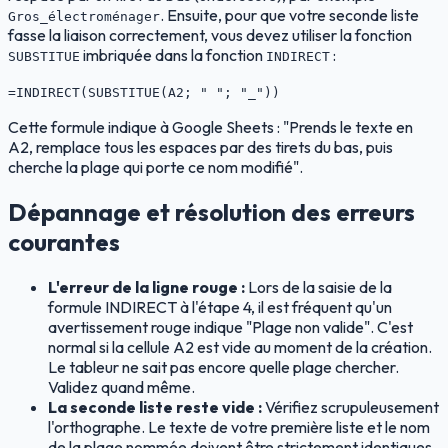
. Ensuite, pour que votre seconde liste
Gros_électroménager
fasse la liaison correctement, vous devez utiliser la fonction
imbriquée dans la fonction
:
SUBSTITUE
INDIRECT
=INDIRECT(SUBSTITUE(A2; " "; "_"))
Cette formule indique à Google Sheets : "Prends le texte en
A2, remplace tous les espaces par des tirets du bas, puis
cherche la plage qui porte ce nom modifié".
Dépannage et résolution des erreurs
courantes
L'erreur de la ligne rouge :
Lors de la saisie de la
formule INDIRECT à l'étape 4, il est fréquent qu'un
avertissement rouge indique "Plage non valide". C'est
normal si la cellule A2 est vide au moment de la création.
Le tableur ne sait pas encore quelle plage chercher.
Validez quand même.
La seconde liste reste vide :
Vérifiez scrupuleusement
l'orthographe. Le texte de votre première liste et le nom
de la plage nommée doivent être strictement identiques