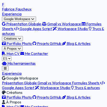
F
Fabrice
.Faucheux
Experiencia
Google Workspace
Présentation Globale
Gmail vs Workspace
Formules
Sheets
Google Apps Script
Workspace Studio
Trucs &
astuces
Créations
Portfolio Photo
Projets GitHub
Blog & Articles
À Propos
Mon CV
Me Contacter
Mis herramientas
Experiencia
Google Workspace
Présentation Globale
Gmail vs Workspace
Formules Sheets
Google Apps Script
Workspace Studio
Trucs & astuces
Créations
Portfolio Photo
Projets GitHub
Blog & Articles
À Propos
Mon CV
Me Contacter