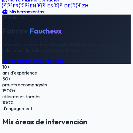
🇫🇷 FR
🇬🇧 EN
🇪🇸 ES
🇩🇪 DE
🇨🇳 ZH
Mis herramientas
👋 Hola, soy
Fabrice
Faucheux
Informático experto en
Google Workspace
, creador de
soluciones digitales y apasionado de las nuevas tecnologías.
Mis herramientas
Mis fotos
10
+
ans d'expérience
50
+
projets accompagnés
1500
+
utilisateurs formés
100
%
d'engagement
Mis áreas de intervención