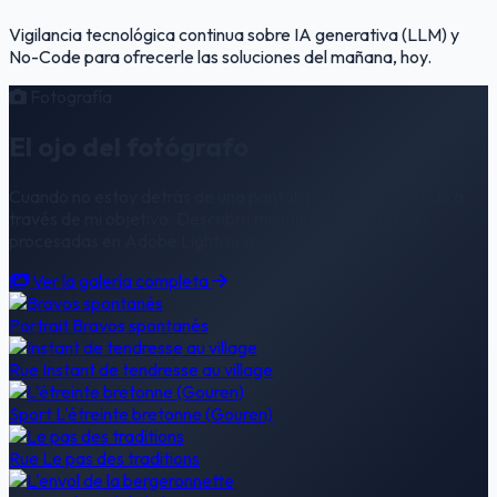
Vigilancia tecnológica continua sobre IA generativa (LLM) y
No-Code para ofrecerle las soluciones del mañana, hoy.
Fotografía
El ojo del fotógrafo
Cuando no estoy detrás de una pantalla, capturo el mundo a
través de mi objetivo. Descubre mi galería de imágenes
procesadas en Adobe Lightroom.
Ver la galería completa
Portrait
Bravos spontanés
Rue
Instant de tendresse au village
Sport
L'étreinte bretonne (Gouren)
Rue
Le pas des traditions