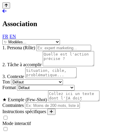
Association
FR
EN
1. Persona (Rôle)
2. Tâche à accomplir
3. Contexte
Ton
Format
★ Exemple (Few-Shot)
Contraintes
Instructions spécifiques
Mode interactif