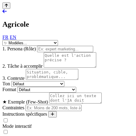
Agricole
FR
EN
1. Persona (Rôle)
2. Tâche à accomplir
3. Contexte
Ton
Format
★ Exemple (Few-Shot)
Contraintes
Instructions spécifiques
Mode interactif