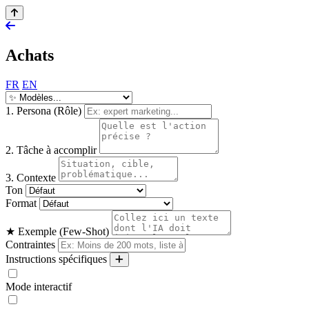
Achats
FR
EN
1. Persona (Rôle)
2. Tâche à accomplir
3. Contexte
Ton
Format
★ Exemple (Few-Shot)
Contraintes
Instructions spécifiques
Mode interactif